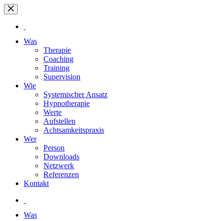
Zum
Inhalt
springen
Was
Therapie
Coaching
Training
Supervision
Wie
Systemischer Ansatz
Hypnotherapie
Werte
Aufstellen
Achtsamkeitspraxis
Wer
Person
Downloads
Netzwerk
Referenzen
Kontakt
Was