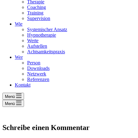
Therapie
Coaching
Training
Supervision
Wie
Systemischer Ansatz
Hypnotherapie
Werte
Aufstellen
Achtsamkeitspraxis
Wer
Person
Downloads
Netzwerk
Referenzen
Kontakt
Menü
Menü
Schreibe einen Kommentar